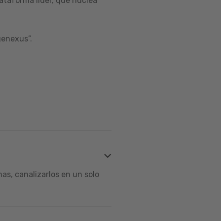
ataforma líder, que nuclea
genexus”.
s, canalizarlos en un solo