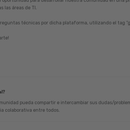
 oportunidad para desarrollar nuestra comunidad en una pl
s las áreas de TI.
reguntas técnicas por dicha plataforma, utilizando el tag “
arte!
al?
omunidad pueda compartir e intercambiar sus dudas/problema
ia colaborativa entre todos.