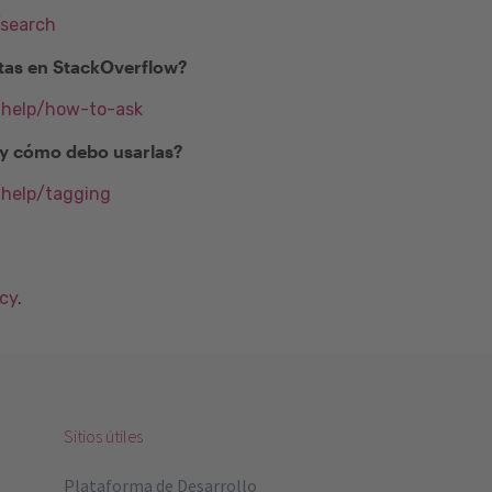
/search
as en StackOverflow?
m/help/how-to-ask
) y cómo debo usarlas?
/help/tagging
acy
.
Sitios útiles
Plataforma de Desarrollo