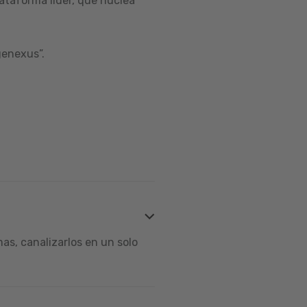
ataforma líder, que nuclea
genexus”.
s, canalizarlos en un solo