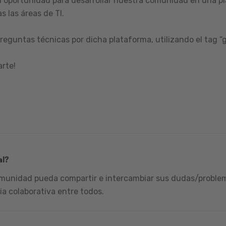
 oportunidad para desarrollar nuestra comunidad en una pl
s las áreas de TI.
reguntas técnicas por dicha plataforma, utilizando el tag “
arte!
al?
omunidad pueda compartir e intercambiar sus dudas/problema
ia colaborativa entre todos.