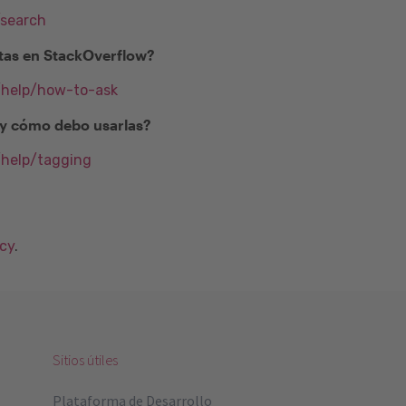
/search
as en StackOverflow?
m/help/how-to-ask
) y cómo debo usarlas?
/help/tagging
acy
.
Sitios útiles
Plataforma de Desarrollo