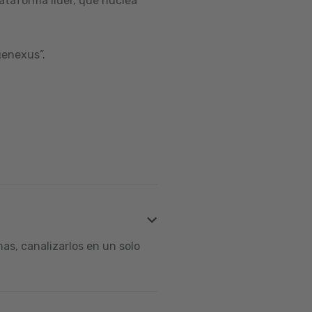
ataforma líder, que nuclea
genexus”.
s, canalizarlos en un solo