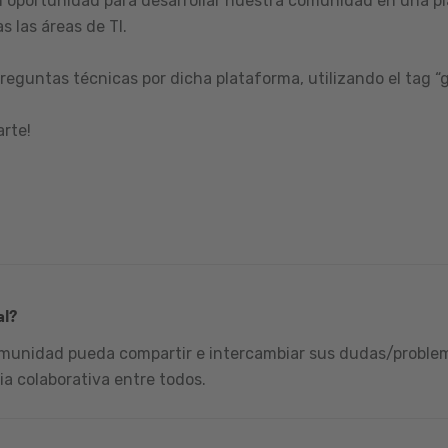
 oportunidad para desarrollar nuestra comunidad en una pl
s las áreas de TI.
reguntas técnicas por dicha plataforma, utilizando el tag “
arte!
al?
omunidad pueda compartir e intercambiar sus dudas/problema
ia colaborativa entre todos.