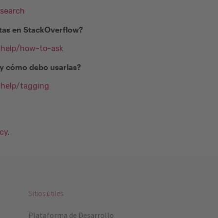
/search
as en StackOverflow?
m/help/how-to-ask
) y cómo debo usarlas?
/help/tagging
acy
.
Sitios útiles
Plataforma de Desarrollo