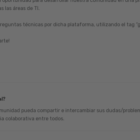
 oportunidad para desarrollar nuestra comunidad en una pl
s las áreas de TI.
reguntas técnicas por dicha plataforma, utilizando el tag “
arte!
al?
omunidad pueda compartir e intercambiar sus dudas/problema
ia colaborativa entre todos.