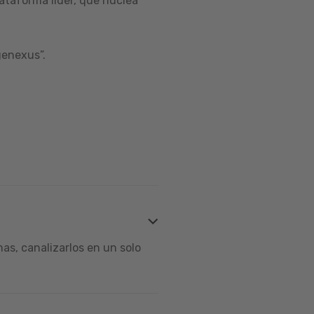
ataforma líder, que nuclea
genexus”.
s, canalizarlos en un solo