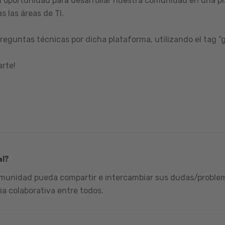
 oportunidad para desarrollar nuestra comunidad en una pl
s las áreas de TI.
reguntas técnicas por dicha plataforma, utilizando el tag “
arte!
al?
omunidad pueda compartir e intercambiar sus dudas/problema
ia colaborativa entre todos.