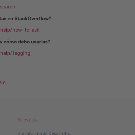
/search
as en StackOverflow?
m/help/how-to-ask
) y cómo debo usarlas?
/help/tagging
acy
.
Sitios útiles
Plataforma de Desarrollo