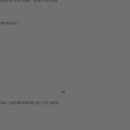
ataforma líder, que nuclea
genexus”.
s, canalizarlos en un solo