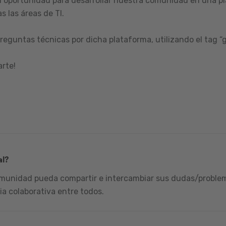
 oportunidad para desarrollar nuestra comunidad en una pl
s las áreas de TI.
reguntas técnicas por dicha plataforma, utilizando el tag “
arte!
al?
omunidad pueda compartir e intercambiar sus dudas/problema
ia colaborativa entre todos.