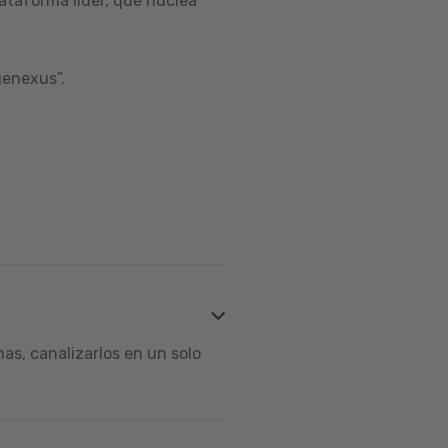
ataforma líder, que nuclea
genexus”.
s, canalizarlos en un solo