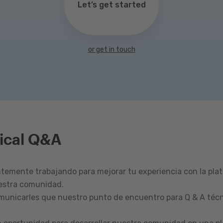
Let’s get started
or get in touch
ical Q&A
emente trabajando para mejorar tu experiencia con la pla
estra comunidad.
omunicarles que nuestro punto de encuentro para Q & A técn