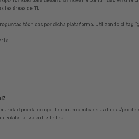
 oportunidad para desarrollar nuestra comunidad en una pl
s las áreas de TI.
reguntas técnicas por dicha plataforma, utilizando el tag “
arte!
al?
omunidad pueda compartir e intercambiar sus dudas/problema
ia colaborativa entre todos.