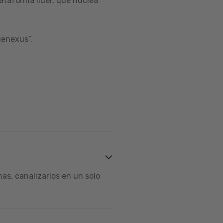
ataforma líder, que nuclea
genexus”.
s, canalizarlos en un solo