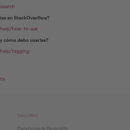
/search
as en StackOverflow?
m/help/how-to-ask
) y cómo debo usarlas?
/help/tagging
acy
.
Sitios útiles
Plataforma de Desarrollo