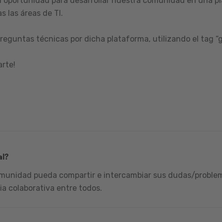
 oportunidad para desarrollar nuestra comunidad en una pl
s las áreas de TI.
reguntas técnicas por dicha plataforma, utilizando el tag “
arte!
al?
omunidad pueda compartir e intercambiar sus dudas/problema
ia colaborativa entre todos.