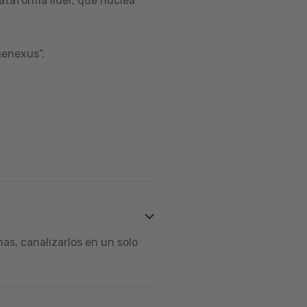
ataforma líder, que nuclea
genexus”.
s, canalizarlos en un solo