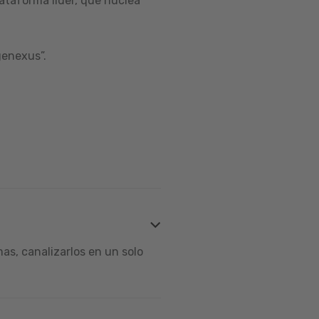
ataforma líder, que nuclea
genexus”.
s, canalizarlos en un solo