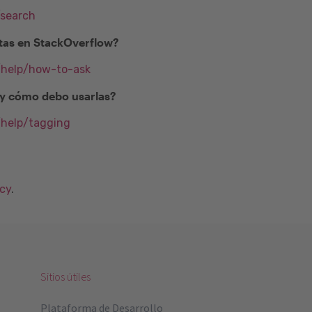
/search
as en StackOverflow?
m/help/how-to-ask
) y cómo debo usarlas?
/help/tagging
acy
.
Sitios útiles
Plataforma de Desarrollo