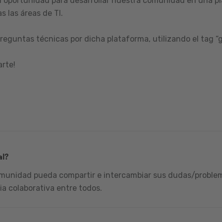
 oportunidad para desarrollar nuestra comunidad en una pl
s las áreas de TI.
reguntas técnicas por dicha plataforma, utilizando el tag “
arte!
al?
omunidad pueda compartir e intercambiar sus dudas/problema
ia colaborativa entre todos.