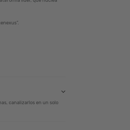
ataforma líder, que nuclea
genexus”.
s, canalizarlos en un solo