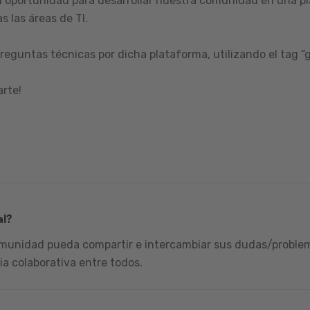
 oportunidad para desarrollar nuestra comunidad en una pl
s las áreas de TI.
reguntas técnicas por dicha plataforma, utilizando el tag “
arte!
al?
omunidad pueda compartir e intercambiar sus dudas/problema
ia colaborativa entre todos.