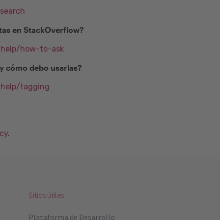
/search
as en StackOverflow?
m/help/how-to-ask
) y cómo debo usarlas?
/help/tagging
acy
.
Sitios útiles
Plataforma de Desarrollo