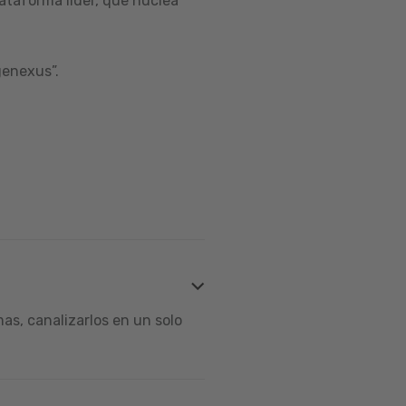
ataforma líder, que nuclea
genexus”.
s, canalizarlos en un solo