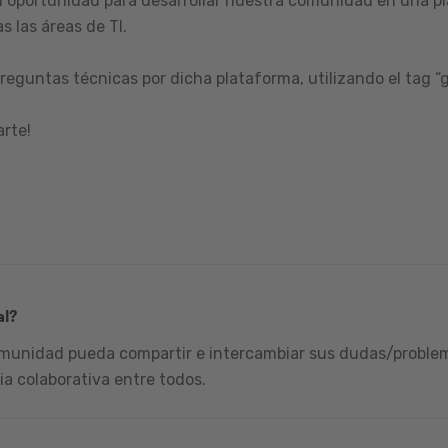
 oportunidad para desarrollar nuestra comunidad en una pl
s las áreas de TI.
reguntas técnicas por dicha plataforma, utilizando el tag “
arte!
al?
omunidad pueda compartir e intercambiar sus dudas/problema
ia colaborativa entre todos.