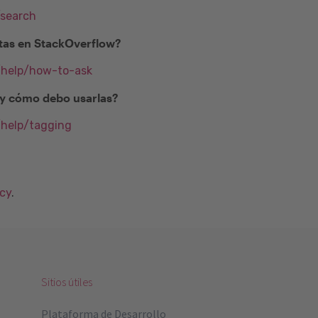
/search
as en StackOverflow?
m/help/how-to-ask
) y cómo debo usarlas?
/help/tagging
acy
.
Sitios útiles
Plataforma de Desarrollo