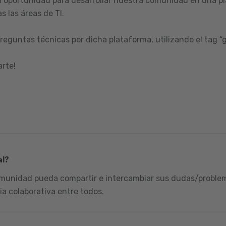
 oportunidad para desarrollar nuestra comunidad en una pl
s las áreas de TI.
reguntas técnicas por dicha plataforma, utilizando el tag “
arte!
al?
omunidad pueda compartir e intercambiar sus dudas/problema
ia colaborativa entre todos.