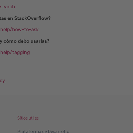
/search
as en StackOverflow?
m/help/how-to-ask
) y cómo debo usarlas?
/help/tagging
acy
.
Sitios útiles
Plataforma de Desarrollo