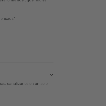
ataforma líder, que nuclea
genexus”.
s, canalizarlos en un solo