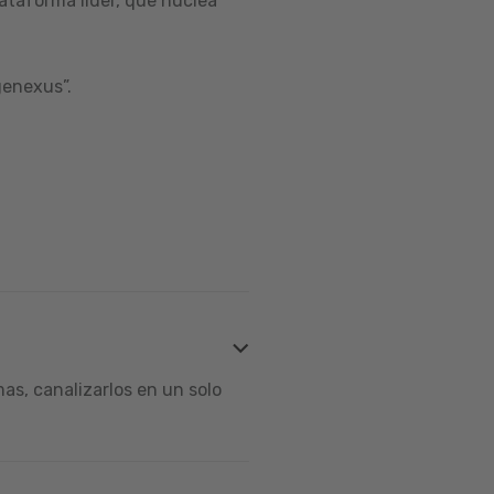
ataforma líder, que nuclea
genexus”.
s, canalizarlos en un solo