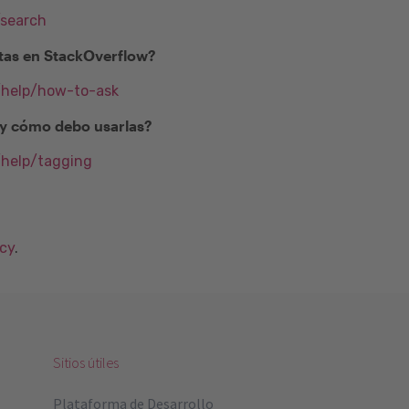
/search
as en StackOverflow?
m/help/how-to-ask
) y cómo debo usarlas?
/help/tagging
acy
.
Sitios útiles
Plataforma de Desarrollo