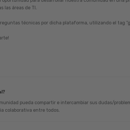
 oportunidad para desarrollar nuestra comunidad en una pl
s las áreas de TI.
reguntas técnicas por dicha plataforma, utilizando el tag “
arte!
al?
omunidad pueda compartir e intercambiar sus dudas/problema
ia colaborativa entre todos.