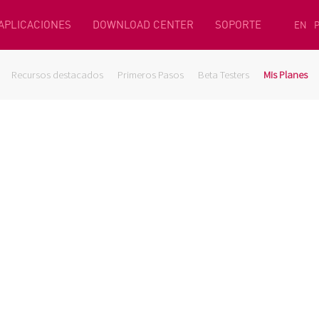
 APLICACIONES
DOWNLOAD CENTER
SOPORTE
EN
Recursos destacados
Primeros Pasos
Beta Testers
Mis Planes