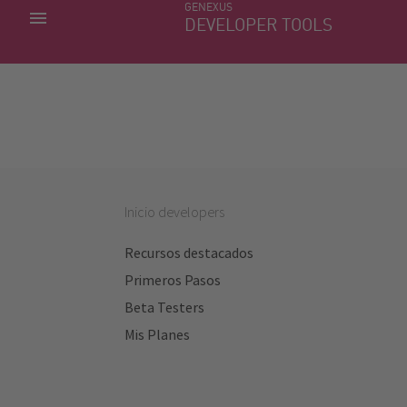
GENEXUS
MIS APLICACIONES
DEVELOPER TOOLS
DOWNLOAD CENTER
SOPORTE
Inicio developers
Recursos destacados
Primeros Pasos
Beta Testers
Mis Planes
Sitios útiles
Soporte